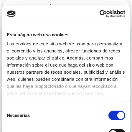
DEP15 – INSTALACIÓN DE ELEMENTOS PUBLICITARIOS
EN LAS INSTALACIONES DEPORTIVAS MUNICIPALES
DEP18A- Modelo de certificado de candidatura de
Esta página web usa cookies
asociaciones deportivas en el Consejo Municipal del
Las cookies de este sitio web se usan para personalizar
Deporte de San Vicente del Raspeig (CMD)
el contenido y los anuncios, ofrecer funciones de redes
sociales y analizar el tráfico. Además, compartimos
información sobre el uso que haga del sitio web con
DEP18B- Modelo de certificado de delegación de voto
para la elección de representantes de asociaciones
nuestros partners de redes sociales, publicidad y análisis
deportivas en el CMD de San Vicente del Raspeig
web, quienes pueden combinarla con otra información
que les haya proporcionado o que hayan recopilado a
partir del uso que haya hecho de sus servicios.
DEP18C- Modelo de reclamación procedimiento de
elección de representantes de asociaciones
Selección
deportivas en el CMD de San Vicente del Raspeig
Necesarias
de
consentimiento
DEP18D- Modelo de acta de sesión y escrutinio