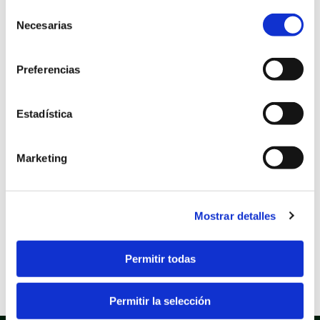
VICENTE DEL RASPEIG
Selección
Necesarias
de
consentimiento
Objeto
SERVICIO DE
Preferencias
MANTENIMIENTO DE
LAS MÁQUINAS DE
COBRO DE TASAS Y
Estadística
PUNTOS DE
INFORMACIÓN DEL
Marketing
AYUNTAMIENTO DE
SAN VICENTE DEL
RASPEIG
Mostrar detalles
Expediente
CSERV18/18
Documentos
Permitir todas
DECETO INCOACIÓN CSERV18/18
Permitir la selección