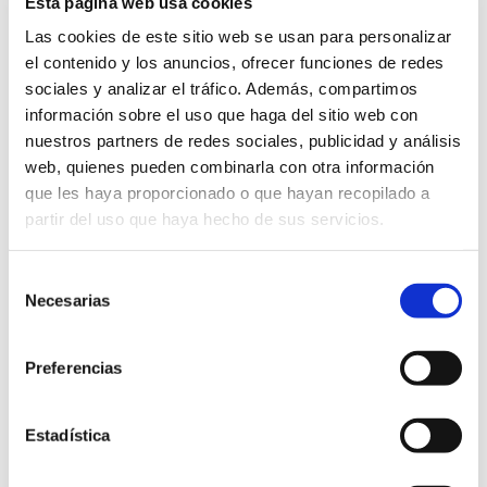
Esta página web usa cookies
Las cookies de este sitio web se usan para personalizar
Objeto
Suministro para
el contenido y los anuncios, ofrecer funciones de redes
situtición de tapiz de
sociales y analizar el tráfico. Además, compartimos
césped artificial en el
información sobre el uso que haga del sitio web con
campo de fútbol
nuestros partners de redes sociales, publicidad y análisis
denominado estadio de
web, quienes pueden combinarla con otra información
la ciudad deportiva
que les haya proporcionado o que hayan recopilado a
municipal
partir del uso que haya hecho de sus servicios.
Expediente
CSUM02/15
Fin plazo plicas
08/09/2015
Selección
Presupuesto
169.164,55 euros, IVA
Necesarias
de
incluido.
consentimiento
Publicación
BOP Nº 162 DE 24/8/15
Preferencias
licitación
Adjudicación
Junta de Gobierno
Local de 03 de
Estadística
diciembre de 2015