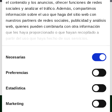
el contenido y los anuncios, ofrecer funciones de redes
sociales y analizar el tráfico. Además, compartimos
Inicio
/
Áreas Municipales
/
Educación
/
Escuela Oficial
información sobre el uso que haga del sitio web con
de Idiomas
nuestros partners de redes sociales, publicidad y análisis
web, quienes pueden combinarla con otra información
que les haya proporcionado o que hayan recopilado a
ESCUELA OFICIAL DE IDIOMAS SANT VICENT DEL
partir del uso que haya hecho de sus servicios.
RASPEIG – l’ALACANTÍ
Selección
INFORMACIÓN ->
Pincha aquí
Necesarias
de
consentimiento
Preferencias
Estadística
Marketing