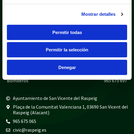
Mostrar detalles
Política de privacidad
Aviso legal
Permitir todas
Política de cookies
Mapa web
Permitir la selección
Teléfonos de interés
Policía local
965 675 040
Denegar
Guardia civil
965 675 814
Bomberos
965 675 697
Ayuntamiento de San Vicente del Raspeig
Plaça de la Comunitat Valenciana 1, 03690 San Vicent del
Raspeig (Alacant)
965 675 065
civic@raspeig.es