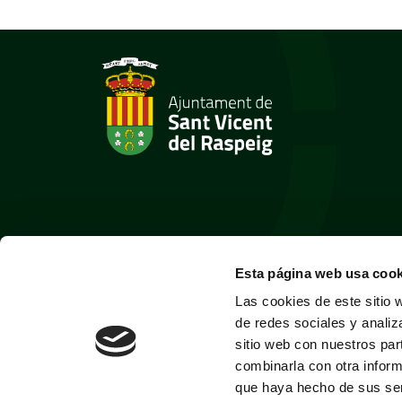
Esta página web usa cook
Las cookies de este sitio 
de redes sociales y analiz
sitio web con nuestros par
combinarla con otra inform
que haya hecho de sus ser