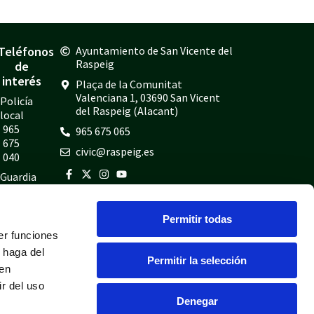
Teléfonos
Ayuntamiento de San Vicente del
Raspeig
de
interés
Plaça de la Comunitat
Valenciana 1, 03690 San Vicent
Policía
del Raspeig (Alacant)
local
965
965 675 065
675
civic@raspeig.es
040
Guardia
civil
965
Permitir todas
675
er funciones
814
 haga del
Bomberos
Permitir la selección
den
965
r del uso
675
Denegar
697