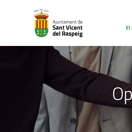
El
Op