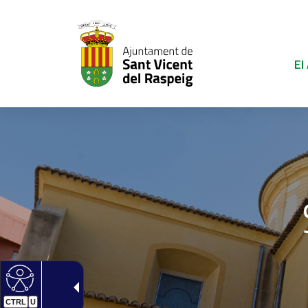
El
CTRL
U