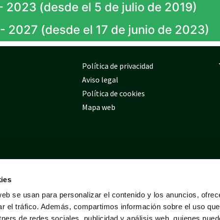
 2023 (desde el 5 de julio de 2019)
 2027 (desde el 17 de junio de 2023)
Política de privacidad
Aviso legal
Política de cookies
Mapa web
ies
web se usan para personalizar el contenido y los anuncios, ofrec
ar el tráfico. Además, compartimos información sobre el uso que
tners de redes sociales, publicidad y análisis web, quienes pue