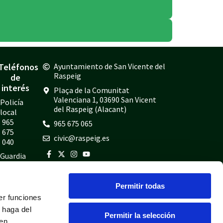
Teléfonos
Ayuntamiento de San Vicente del
Raspeig
de
interés
Plaça de la Comunitat
Valenciana 1, 03690 San Vicent
Policía
del Raspeig (Alacant)
local
965
965 675 065
675
civic@raspeig.es
040
Guardia
civil
965
Permitir todas
675
er funciones
814
 haga del
Bomberos
Permitir la selección
den