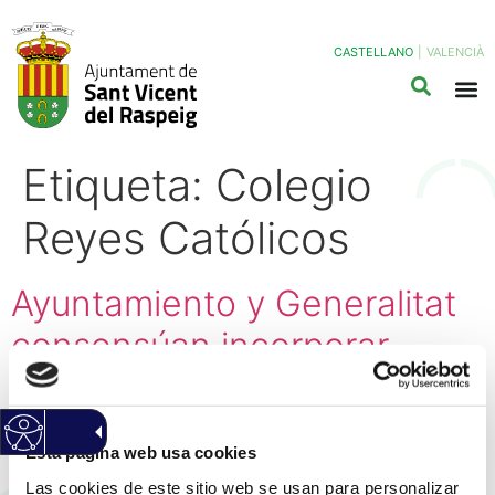
CASTELLANO
|
VALENCIÀ
Etiqueta:
Colegio
Reyes Católicos
Ayuntamiento y Generalitat
consensúan incorporar
nuevas instalaciones
fotovoltaicas y de confort
Esta página web usa cookies
térmico en los proyectos de
Las cookies de este sitio web se usan para personalizar