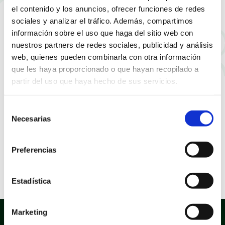
reforma de los colegios BEC
el contenido y los anuncios, ofrecer funciones de redes
sociales y analizar el tráfico. Además, compartimos
de L’Àguila y Raspeig
información sobre el uso que haga del sitio web con
nuestros partners de redes sociales, publicidad y análisis
web, quienes pueden combinarla con otra información
que les haya proporcionado o que hayan recopilado a
partir del uso que haya hecho de sus servicios.
Selección
Necesarias
de
consentimiento
Preferencias
Estadística
Marketing