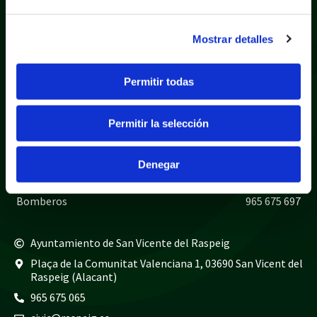
Mostrar detalles
Permitir todas
Política de privacidad
Aviso legal
Política de cookies
Mapa web
Permitir la selección
Teléfonos de interés
Policía local
965 675 040
Denegar
Guardia civil
965 675 814
Bomberos
965 675 697
Ayuntamiento de San Vicente del Raspeig
Plaça de la Comunitat Valenciana 1, 03690 San Vicent del
Raspeig (Alacant)
965 675 065