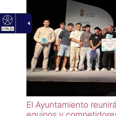
CTRL
U
El Ayuntamiento reunirá
equipos y competidore