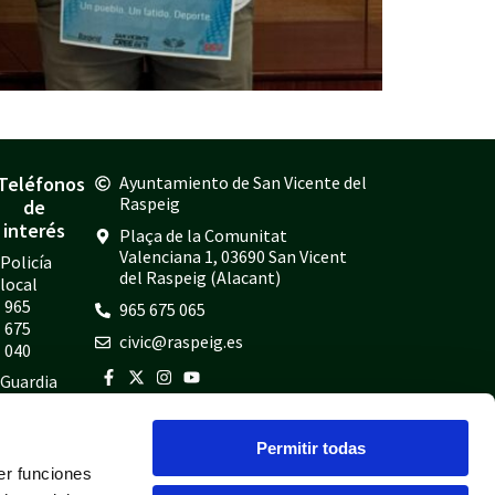
Teléfonos
Ayuntamiento de San Vicente del
Raspeig
de
interés
Plaça de la Comunitat
Valenciana 1, 03690 San Vicent
Policía
del Raspeig (Alacant)
local
965
965 675 065
675
civic@raspeig.es
040
Guardia
civil
965
Permitir todas
675
er funciones
814