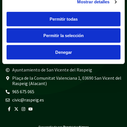
Mostrar detalles
Política de privacidad
Aviso legal
Política de cookies
Mapa web
Permitir todas
Teléfonos de interés
Permitir la selección
Policía local
965 675 040
Guardia civil
965 675 814
Denegar
Bomberos
965 675 697
Ayuntamiento de San Vicente del Raspeig
Plaça de la Comunitat Valenciana 1, 03690 San Vicent del
Raspeig (Alacant)
965 675 065
civic@raspeig.es
Desarrollado por
Tres
tristes
tigres