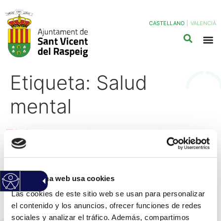
CASTELLANO
|
VALENCIÀ
Etiqueta:
Salud
mental
El Ayuntamiento comienza
de la mano del director de
cine Adán Aliaga su
Esta página web usa cookies
programa de actividades
Las cookies de este sitio web se usan para personalizar
sobre salud mental
el contenido y los anuncios, ofrecer funciones de redes
sociales y analizar el tráfico. Además, compartimos