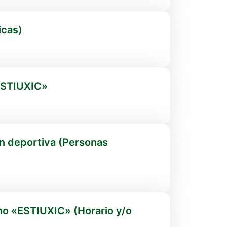
icas)
«ESTIUXIC»
ón deportiva (Personas
no «ESTIUXIC» (Horario y/o