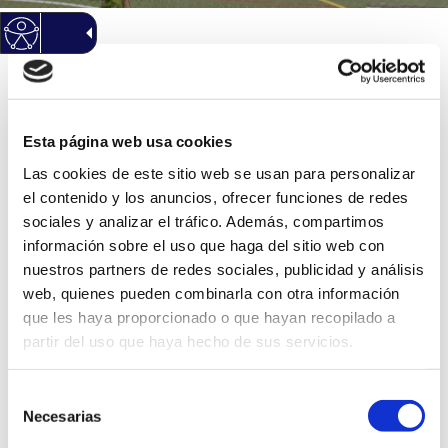
Inicio
/
Áreas Municipales
/
Deportes
/
Ordenanzas,
Reglamentos e Identidad Corporativa
Esta página web usa cookies
Identidad Corporativa
Las cookies de este sitio web se usan para personalizar
el contenido y los anuncios, ofrecer funciones de redes
Manual Slogan/Marca Patronato
sociales y analizar el tráfico. Además, compartimos
«San Vicente Cree en Ti.
información sobre el uso que haga del sitio web con
nuestros partners de redes sociales, publicidad y análisis
Manual Logo Concejalía.
web, quienes pueden combinarla con otra información
Logo Deportes (Logomarca)
que les haya proporcionado o que hayan recopilado a
Versiones.
partir del uso que haya hecho de sus servicios.
Logo Deportes (Logomarca)
Versiones VALENCIANO.
Selección
Necesarias
de
Logo Normal Horizontal.
consentimiento