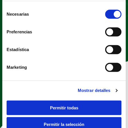
Documentos
Selección
Necesarias
de
consentimiento
Buscar
Nombre documento
Preferencias
Estadística
Marketing
Mostrar detalles
Permitir todas
Permitir la selección